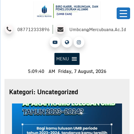
Skip
To
Content
UMB Biro Karir
087712333896
Umbcan@mercubuana.ac.id
MENU
Friday, 7 August, 2026
5:09:40
AM
Kategori:
Uncategorized