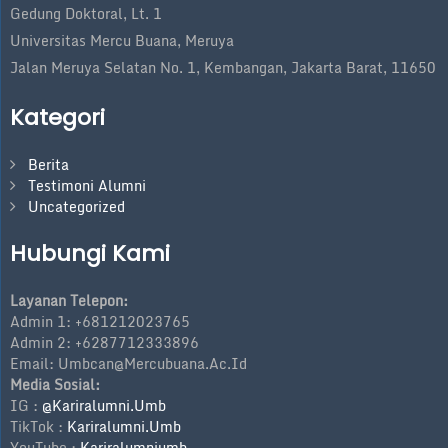
Gedung Doktoral, Lt. 1
Universitas Mercu Buana, Meruya
Jalan Meruya Selatan No. 1, Kembangan, Jakarta Barat, 11650
Kategori
Berita
Testimoni Alumni
Uncategorized
Hubungi Kami
Layanan Telepon:
Admin 1: +681212023765
Admin 2: +6287712333896
Email:
Umbcan@mercubuana.ac.id
Media Sosial:
IG :
@kariralumni.umb
TikTok :
Kariralumni.umb
YouTube :
Kariralumniumb